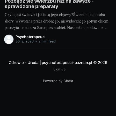
Pozbądź się świerzbu raz na zawsze -
sprawdzone preparaty
Czym jest świerzb i jakie są jego objawy?Świerzb to choroba
skóry, wywołana przez drobnego, niewidocznego gołym okiem
pasożyta - roztocza Sarcoptes scabiei. Nasionka aplodowane
przez samicę roztocza prowadzą do rozwinięcia się typowych
Psychoterapeuci
objawów choroby: silnego swędzenia, wysypki skórnej oraz
30 lip 2026
•
2 min read
patognomonicznych linii (przeważnie na dłoniach, stopach,
pachwinach i tułowiu). Objawy
Zdrowie - Uroda | psychoterapeuci-poznan.pl
© 2026
Sign up
Powered by Ghost