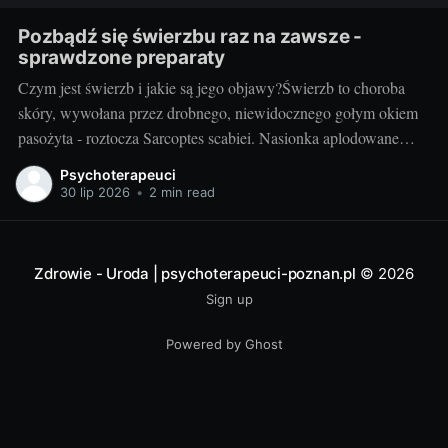
Pozbądź się świerzbu raz na zawsze -
sprawdzone preparaty
Czym jest świerzb i jakie są jego objawy?Świerzb to choroba
skóry, wywołana przez drobnego, niewidocznego gołym okiem
pasożyta - roztocza Sarcoptes scabiei. Nasionka aplodowane
przez samicę roztocza prowadzą do rozwinięcia się typowych
Psychoterapeuci
objawów choroby: silnego swędzenia, wysypki skórnej oraz
30 lip 2026
•
2 min read
patognomonicznych linii (przeważnie na dłoniach, stopach,
pachwinach i tułowiu). Objawy
Zdrowie - Uroda | psychoterapeuci-poznan.pl
© 2026
Sign up
Powered by Ghost