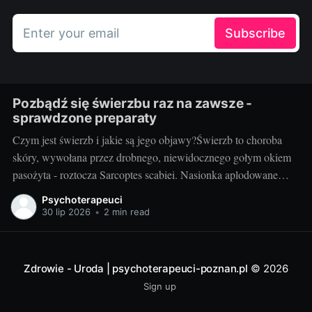
Enter your email
Subscribe
Pozbądź się świerzbu raz na zawsze -
sprawdzone preparaty
Czym jest świerzb i jakie są jego objawy?Świerzb to choroba
skóry, wywołana przez drobnego, niewidocznego gołym okiem
pasożyta - roztocza Sarcoptes scabiei. Nasionka aplodowane
przez samicę roztocza prowadzą do rozwinięcia się typowych
Psychoterapeuci
objawów choroby: silnego swędzenia, wysypki skórnej oraz
30 lip 2026
•
2 min read
patognomonicznych linii (przeważnie na dłoniach, stopach,
pachwinach i tułowiu). Objawy
Zdrowie - Uroda | psychoterapeuci-poznan.pl
© 2026
Sign up