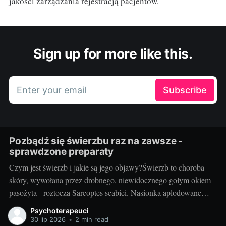
jakości zarządzania rejestracją pacjentów.
Sign up for more like this.
Enter your email
Subscribe
Pozbądź się świerzbu raz na zawsze -
sprawdzone preparaty
Czym jest świerzb i jakie są jego objawy?Świerzb to choroba
skóry, wywołana przez drobnego, niewidocznego gołym okiem
pasożyta - roztocza Sarcoptes scabiei. Nasionka aplodowane
przez samicę roztocza prowadzą do rozwinięcia się typowych
Psychoterapeuci
objawów choroby: silnego swędzenia, wysypki skórnej oraz
30 lip 2026
•
2 min read