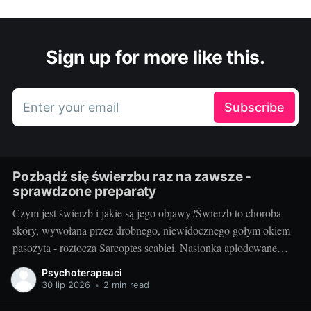
Sign up for more like this.
Enter your email
Subscribe
Pozbądź się świerzbu raz na zawsze -
sprawdzone preparaty
Czym jest świerzb i jakie są jego objawy?Świerzb to choroba
skóry, wywołana przez drobnego, niewidocznego gołym okiem
pasożyta - roztocza Sarcoptes scabiei. Nasionka aplodowane
przez samicę roztocza prowadzą do rozwinięcia się typowych
Psychoterapeuci
objawów choroby: silnego swędzenia, wysypki skórnej oraz
30 lip 2026
•
2 min read
patognomonicznych linii (przeważnie na dłoniach, stopach,